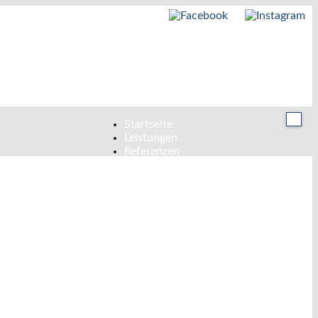
Startseite
Leistungen
Referenzen
Referenzliste
Wärmeversorgungstechnik
Lüftungstechnik
Sanitärtechnik
Kontakt
Unsere Standorte